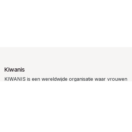
Kiwanis
KIWANIS is een wereldwijde organisatie waar vrouwen
en mannen in clubverband kinderen dienen en
leiderschap bij jongeren stimuleren.
Kiwanis Waregem
Kiwanis Waregem vzw
is een serviceclub en