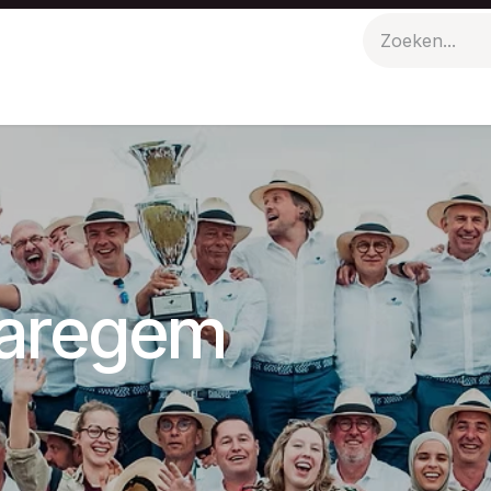
n
Evenementen
Polo Picknick
Waregem