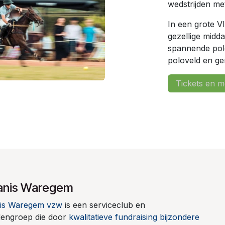
wedstrijden met
In een grote V
gezellige midda
spannende polo
poloveld en ge
Tickets en m
anis Waregem
is Waregem vzw
is een serviceclub en
dengroep die door
kwalitatieve fundraising
bijzondere